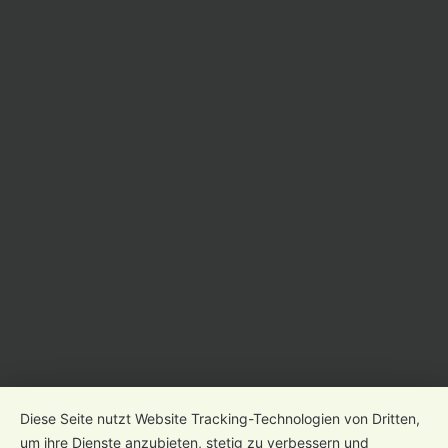
Kontakt
Öffnungszeiten
Newsletter
Impressum
Datenschutz
Gender-Hinweis
Diese Seite nutzt Website Tracking-Technologien von Dritten,
um ihre Dienste anzubieten, stetig zu verbessern und